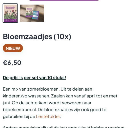
Bloemzaadjes (10x)
NIEUW
€6,50
De prijs is per set van 10 stuks!
Een mix van zomerbloemen. Uit te delen aan
kinderen/volwassenen. Zaaien kan vanaf april tot en met
juni. Op de achterkant wordt verwezen naar
bijbelcentrum.nl. De bloemzaadjes zijn ook goed te
gebruiken bij de
Lentefolder
.
Andere materialen dit wij dit jaar ontwikkeld hebben rondom