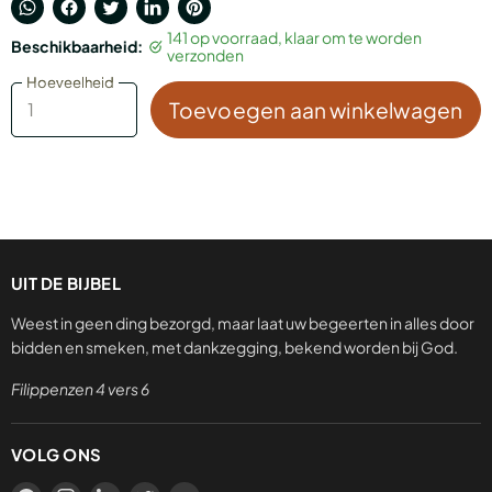
Translation
Delen
Tweet
Deel
Pin
141 op voorraad, klaar om te worden
Beschikbaarheid:
missing:
via
op
op
op
verzonden
nl.general.accessibility.share_on_whatsapp
Facebook
Twitter
LinkedIn
Pinterest
Hoeveelheid
Hoeveelheid
Toevoegen aan winkelwagen
UIT DE BIJBEL
Weest in geen ding bezorgd, maar laat uw begeerten in alles door
bidden en smeken, met dankzegging, bekend worden bij God.
Filippenzen 4 vers 6
VOLG ONS