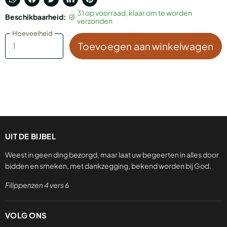
Translation
Delen
Tweet
Deel
Pin
31 op voorraad, klaar om te worden
Beschikbaarheid:
missing:
via
op
op
op
verzonden
nl.general.accessibility.share_on_whatsapp
Facebook
Twitter
LinkedIn
Pinterest
Hoeveelheid
Hoeveelheid
Toevoegen aan winkelwagen
UIT DE BIJBEL
Weest in geen ding bezorgd, maar laat uw begeerten in alles door
bidden en smeken, met dankzegging, bekend worden bij God.
Filippenzen 4 vers 6
VOLG ONS