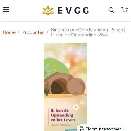
Menu
Zoeken
Wink
beki
Kinderfolder Goede Vrijdag-Pasen |
Home
Producten
Ik ben de Opstanding (25x)
Tik om in te zoomen