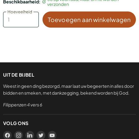
Beschikbaarheid:
missing:
via
op
op
op
verzonden
nl.general.accessibility.share_on_whatsapp
Facebook
Twitter
LinkedIn
Pinterest
Hoeveelheid
Hoeveelheid
Toevoegen aan winkelwagen
UIT DE BIJBEL
Weest in geen ding bezorgd, maar laat uw begeerten in alles door
bidden en smeken, met dankzegging, bekend worden bij God.
Filippenzen 4 vers 6
VOLG ONS
Vind
Vind
Vind
Vind
Vind