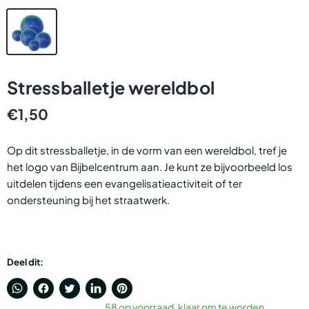
Stressballetje wereldbol
€1,50
Op dit stressballetje, in de vorm van een wereldbol, tref je
het logo van Bijbelcentrum aan.
Je kunt ze bijvoorbeeld los
uitdelen tijdens een evangelisatieactiviteit of ter
ondersteuning bij het straatwerk.
Deel dit:
Translation
Delen
Tweet
Deel
Pin
58 op voorraad, klaar om te worden