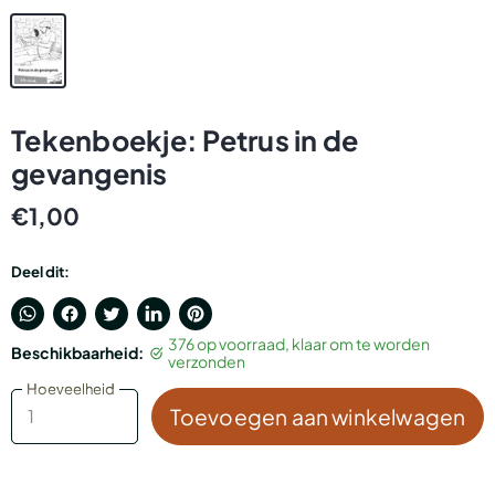
Tekenboekje: Petrus in de
gevangenis
€1,00
Deel dit:
Translation
Delen
Tweet
Deel
Pin
376 op voorraad, klaar om te worden
Beschikbaarheid:
missing:
via
op
op
op
verzonden
nl.general.accessibility.share_on_whatsapp
Facebook
Twitter
LinkedIn
Pinterest
Hoeveelheid
Hoeveelheid
Toevoegen aan winkelwagen