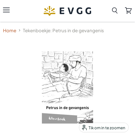
Menu
Zoeken
Wink
beki
Home
Tekenboekje: Petrus in de gevangenis
Tik om in te zoomen