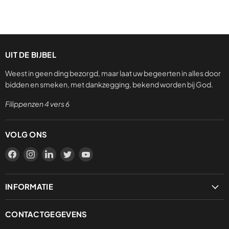
UIT DE BIJBEL
Weest in geen ding bezorgd, maar laat uw begeerten in alles door
bidden en smeken, met dankzegging, bekend worden bij God.
Filippenzen 4 vers 6
VOLG ONS
Vind
Vind
Vind
Vind
Vind
ons
ons
ons
ons
ons
op
op
op
op
op
INFORMATIE
Facebook
Instagram
LinkedIn
Twitter
YouTube
Privacybeleid
CONTACTGEGEVENS
Verzending & levering