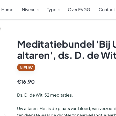
Home
Niveau
Type
Over EVGG
Contact
t
Meditatiebundel 'Bij
altaren', ds. D. de Wi
NIEUW
€16,90
Ds. D. de Wit, 52 meditaties.
Uw altaren. Het is de plaats van bloed, van verzoeni
ten diepste waar de dichter zo naar verlangt, waar h