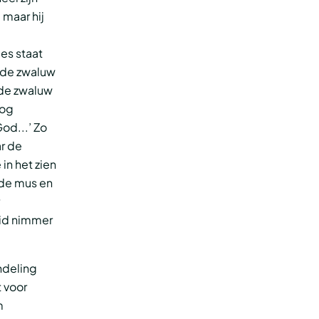
, maar hij
les staat
n de zwaluw
n de zwaluw
nog
God...’ Zo
r de
in het zien
 de mus en
eid nimmer
indeling
t voor
m