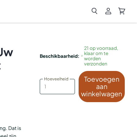
Zoeken
Account
Winkel
bekijken
bekijke
 Uw
21 op voorraad,
klaar om te
Beschikbaarheid:
worden
t
verzonden
Toevoegen
Hoeveelheid
Hoeveelheid
aan
winkelwagen
ng. Dat is
eel zijn