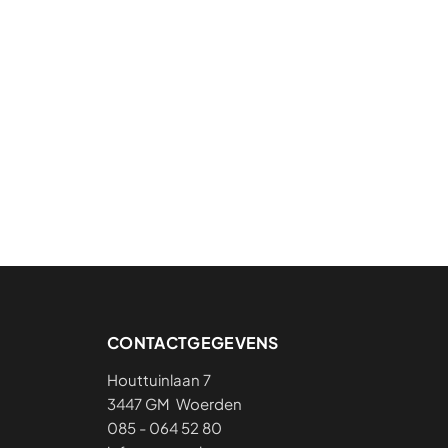
CONTACTGEGEVENS
Houttuinlaan 7
3447 GM Woerden
085 - 064 52 80