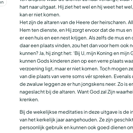
en
hart naar uitgaat. Hij ziet het wel en hij weet het wel
kan er niet komen.
Het zijn de altaren van de Heere der heirscharen. Al
Hem ten dienste, en Hij zorgt ervoor dat de mus e
er een huis en een nest krijgen. Als zelfs de mus e
daar een plaats vinden, zou het dan voor hem ook 
kunnen? Ja, hij zingt het: ‘Bij U, mijn Koning en mijn 
kunnen Gods kinderen zien op een verre plaats waa
verzoening ligt, maar er niet komen. Toch mogen ze 
van die plaats van verre soms vér spreken. Evenals
de zwaluw leggen ze er hun jongskens neer. Zo is er
nageslacht bij de altaren. Want God zal Zijn waarh
krenken.
Bij de wekelijkse meditaties in deze uitgave is de 
van het kerkelijk jaar aangehouden. Ze zijn geschik
persoonlijk gebruik en kunnen ook goed dienen o