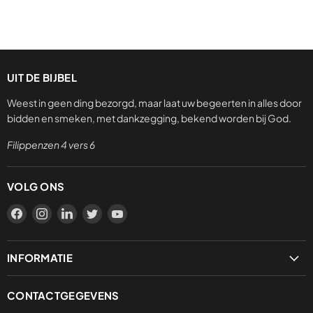
UIT DE BIJBEL
Weest in geen ding bezorgd, maar laat uw begeerten in alles door
bidden en smeken, met dankzegging, bekend worden bij God.
Filippenzen 4 vers 6
VOLG ONS
Vind
Vind
Vind
Vind
Vind
ons
ons
ons
ons
ons
op
op
op
op
op
INFORMATIE
Facebook
Instagram
LinkedIn
Twitter
YouTube
Privacybeleid
CONTACTGEGEVENS
Verzending & levering