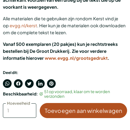
voorkant is weergegeven.
Alle materialen die te gebruiken zijn rondom Kerst vind je
op
evgg.nl/kerst
. Hier kun je de materialen ook downloaden
om de complete tekst te lezen.
Vanaf 500 exemplaren (20 pakjes) kun je rechtstreeks
bestellen bij De Groot Drukkerij. Zie voor verdere
informatie hierover
www.evgg.nl/grootsgedrukt
.
Deel dit:
Translation
Delen
Tweet
Deel
Pin
51 op voorraad, klaar om te worden
Beschikbaarheid:
missing:
via
op
op
op
verzonden
nl.general.accessibility.share_on_whatsapp
Facebook
Twitter
LinkedIn
Pinterest
Hoeveelheid
Hoeveelheid
Toevoegen aan winkelwagen