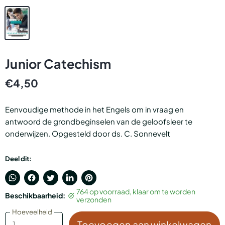
Junior Catechism
€4,50
Eenvoudige methode in het Engels om in vraag en
antwoord de grondbeginselen van de geloofsleer te
onderwijzen. Opgesteld door ds. C. Sonnevelt
Deel dit:
Translation
Delen
Tweet
Deel
Pin
764 op voorraad, klaar om te worden
Beschikbaarheid:
missing:
via
op
op
op
verzonden
nl.general.accessibility.share_on_whatsapp
Facebook
Twitter
LinkedIn
Pinterest
Hoeveelheid
Hoeveelheid
Toevoegen aan winkelwagen