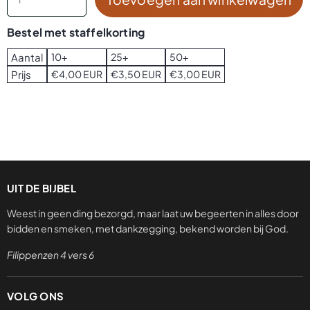
Bestel met staffelkorting
Aantal
10+
25+
50+
Prijs
€4,00 EUR
€3,50 EUR
€3,00 EUR
UIT DE BIJBEL
Weest in geen ding bezorgd, maar laat uw begeerten in alles door
bidden en smeken, met dankzegging, bekend worden bij God.
Filippenzen 4 vers 6
VOLG ONS