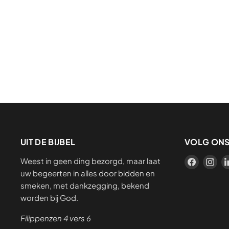
UIT DE BIJBEL
VOLG ON
Weest in geen ding bezorgd, maar laat
Vind
Vin
uw begeerten in alles door bidden en
ons
on
smeken, met dankzegging, bekend
op
op
worden bij God.
Facebo
In
Filippenzen 4 vers 6