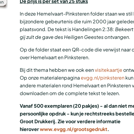
De prijs is per set van 25 stuks
en
In deze Hemelvaart-Pinksteren folder staan we stil 
bijzondere gebeurtenis die ruim 2000 jaar gelede
plaatsvond.
De tekst is Handelingen 2:38:
Bekeert u
gij zult
de gave des Heiligen Geestes ontvangen.
Op de folder staat een QR-code die verwijst naar 
over Hemelvaart en Pinksteren.
Bij dit thema hebben we ook een
visitekaartje
ontw
Op onze materialenpagina
evgg.nl/pinksteren
kun 
andere materialen rond Hemelvaart en Pinksteren 
downloaden om de complete tekst te lezen.
Vanaf 500 exemplaren (20 pakjes) - al dan niet m
persoonlijke opdruk - kun je rechtstreeks bestelle
Groot Drukkerij. Zie voor verdere informatie
hierover
www.evgg.nl/grootsgedrukt
.