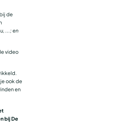
bij de
n
, ...; en
de video
ikkeld.
je ook de
vinden en
et
n bij De