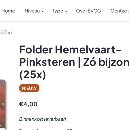
Home
Niveau
Type
Over EVGG
Contact
 (25x)
Folder Hemelvaart-
Pinksteren | Zó bijzo
(25x)
NIEUW
€4,00
Binnenkort leverbaar!