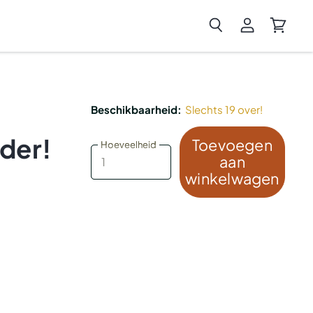
Zoeken
Account
Winkel
bekijken
bekijke
Beschikbaarheid:
Slechts 19 over!
nder!
Toevoegen
Hoeveelheid
Hoeveelheid
aan
winkelwagen