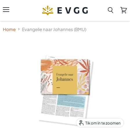
Menu
Zoeken
Wink
beki
Home
Evangelie naar Johannes (BMU)
Tik om in te zoomen