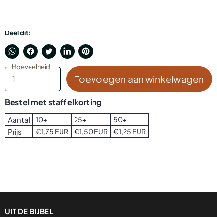
Deel dit:
Translation
Delen
Tweet
Deel
Pin
Hoeveelheid
Hoeveelheid
missing:
via
op
op
op
nl.general.accessibility.share_on_whatsapp
Facebook
Twitter
LinkedIn
Toevoegen aan winkelwagen
Pinterest
Bestel met staffelkorting
Aantal
10+
25+
50+
Prijs
€1,75 EUR
€1,50 EUR
€1,25 EUR
UIT DE BIJBEL