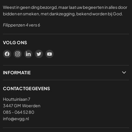
Weest in geen ding bezorgd, maar laat uw begeerten in alles door
bidden en smeken, met dankzegging, bekend worden bij God.
Filippenzen 4 vers 6
VOLG ONS
Vind
Vind
Vind
Vind
Vind
ons
ons
ons
ons
ons
op
op
op
op
op
INFORMATIE
Facebook
Instagram
LinkedIn
Twitter
YouTube
Privacybeleid
CONTACTGEGEVENS
Verzending & levering
Houttuinlaan 7
3447 GM Woerden
085 - 064 52 80
info@evgg.nl