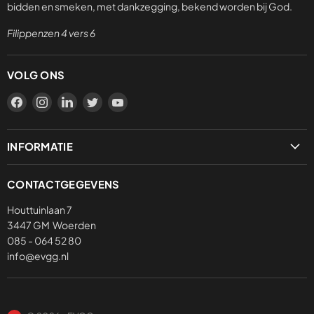
bidden en smeken, met dankzegging, bekend worden bij God.
Filippenzen 4 vers 6
VOLG ONS
Vind
Vind
Vind
Vind
Vind
ons
ons
ons
ons
ons
op
op
op
op
op
INFORMATIE
Facebook
Instagram
LinkedIn
Twitter
YouTube
Privacybeleid
CONTACTGEGEVENS
Verzending & levering
Houttuinlaan 7
3447 GM Woerden
085 - 064 52 80
info@evgg.nl