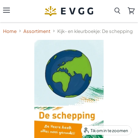
Menu
Zoeken
Wink
beki
Home
Assortiment
Kijk- en kleurboekje: De schepping
Tik om in te zoomen