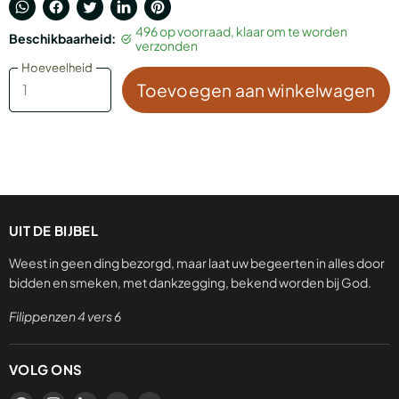
Translation
Delen
Tweet
Deel
Pin
496 op voorraad, klaar om te worden
Beschikbaarheid:
missing:
via
op
op
op
verzonden
nl.general.accessibility.share_on_whatsapp
Facebook
Twitter
LinkedIn
Pinterest
Hoeveelheid
Hoeveelheid
Toevoegen aan winkelwagen
UIT DE BIJBEL
Weest in geen ding bezorgd, maar laat uw begeerten in alles door
bidden en smeken, met dankzegging, bekend worden bij God.
Filippenzen 4 vers 6
VOLG ONS