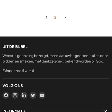
1
2
UIT DE BIJBEL
Weest in geen ding bezorgd, maar laat uw begeerten in alles door
bidden en smeken, met dankzegging, bekend worden bij God.
Filippenzen 4 vers 6
VOLG ONS
Vind
Vind
Vind
Vind
Vind
ons
ons
ons
ons
ons
op
op
op
op
op
INFORMATIE