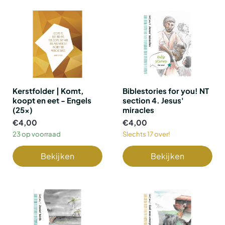
Kerstfolder | Komt,
Biblestories for you! NT
koopt en eet - Engels
section 4. Jesus'
(25x)
miracles
€4,00
€4,00
23 op voorraad
Slechts 17 over!
Bekijken
Bekijken