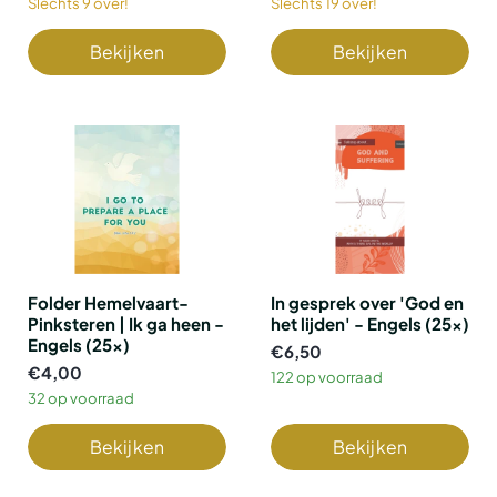
Slechts 9 over!
Slechts 19 over!
Bekijken
Bekijken
Folder Hemelvaart-
In gesprek over 'God en
Pinksteren | Ik ga heen -
het lijden' - Engels (25x)
Engels (25x)
€6,50
€4,00
122 op voorraad
32 op voorraad
Bekijken
Bekijken