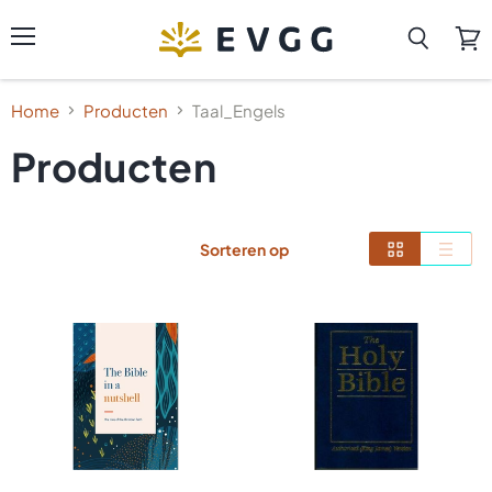
Menu
Zoeken
Wink
beki
Home
Producten
Taal_Engels
Producten
Sorteren op