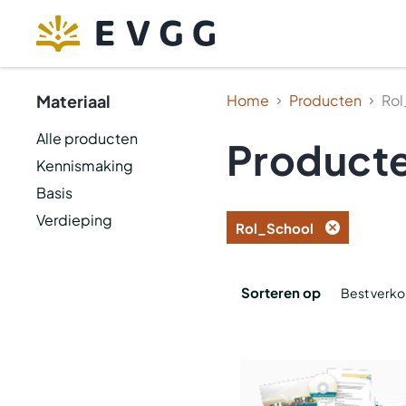
Materiaal
Home
Producten
Rol
Alle producten
Product
Kennismaking
Basis
Verdieping
Rol_School
Filter
verwijderen
Sorteren op