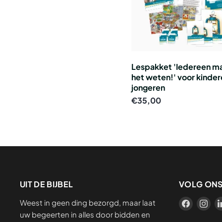
Lespakket 'Iedereen m
het weten!' voor kinde
jongeren
€35,00
UIT DE BIJBEL
VOLG ON
Weest in geen ding bezorgd, maar laat
Vind
Vin
uw begeerten in alles door bidden en
ons
on