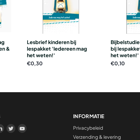
ag
Lesbrief kinderen bij
Bijbelstudi
ren &
lespakket 'Iedereen mag
bij lespakk
het weten!'
het weten!'
€0,30
€0,10
S
INFORMATIE
Privacybeleid
d
Vind
Vind
Vind
s
ons
ons
ons
Verzending & levering