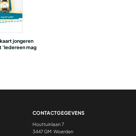
ekaart jongeren
et 'Iedereen mag
CONTACTGEGEVENS
Houttuinlaan 7
3447 GM Woerden