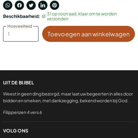
Translation
Delen
Tweet
Deel
Pin
31 op voorraad, klaar om te worden
Beschikbaarheid:
missing:
via
op
op
op
verzonden
nl.general.accessibility.share_on_whatsapp
Facebook
Twitter
LinkedIn
Pinterest
Hoeveelheid
Hoeveelheid
Toevoegen aan winkelwagen
UIT DE BIJBEL
Weest in geen ding bezorgd, maar laat uw begeerten in alles door
bidden en smeken, met dankzegging, bekend worden bij God.
Filippenzen 4 vers 6
VOLG ONS