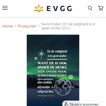
Menu
Zoeken
Wink
beki
Kerstfolder | En de zaligheid is in
Home
Producten
geen ander (25x)
Tik om in te zoomen